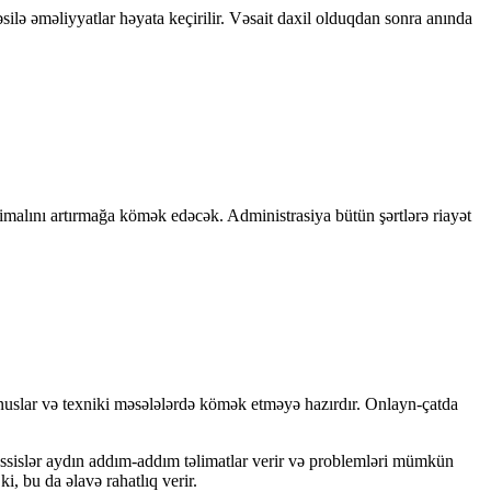
əsilə əməliyyatlar həyata keçirilir. Vəsait daxil olduqdan sonra anında
imalını artırmağa kömək edəcək. Administrasiya bütün şərtlərə riayət
bonuslar və texniki məsələlərdə kömək etməyə hazırdır. Onlayn-çatda
xəssislər aydın addım-addım təlimatlar verir və problemləri mümkün
i, bu da əlavə rahatlıq verir.