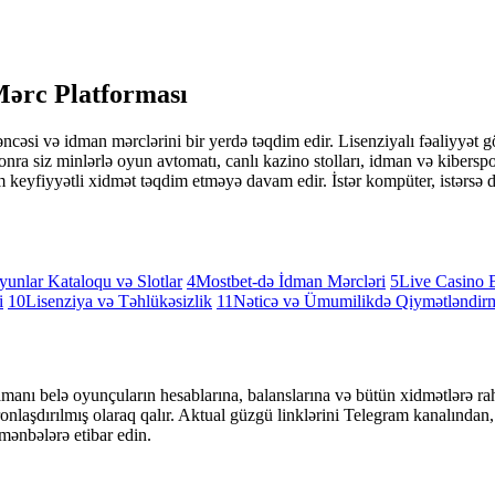
ərc Platforması
i və idman mərclərini bir yerdə təqdim edir. Lisenziyalı fəaliyyət göstə
nra siz minlərlə oyun avtomatı, canlı kazino stolları, idman və kiberspor
 keyfiyyətli xidmət təqdim etməyə davam edir. İstər kompüter, istərsə d
yunlar Kataloqu və Slotlar
4
Mostbet-də İdman Mərcləri
5
Live Casino 
i
10
Lisenziya və Təhlükəsizlik
11
Nəticə və Ümumilikdə Qiymətləndir
manı belə oyunçuların hesablarına, balanslarına və bütün xidmətlərə ra
nxronlaşdırılmış olaraq qalır. Aktual güzgü linklərini Telegram kanalınd
ənbələrə etibar edin.