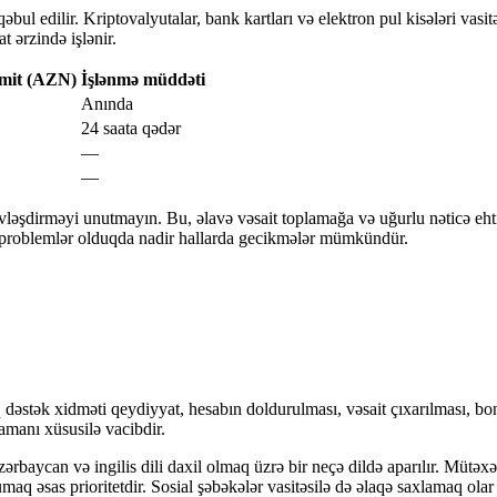
ul edilir. Kriptovalyutalar, bank kartları və elektron pul kisələri vasit
t ərzində işlənir.
mit (AZN)
İşlənmə müddəti
Anında
24 saata qədər
—
—
vləşdirməyi unutmayın. Bu, əlavə vəsait toplamağa və uğurlu nəticə eht
n problemlər olduqda nadir hallarda gecikmələr mümkündür.
ıq dəstək xidməti qeydiyyat, hesabın doldurulması, vəsait çıxarılması, 
zamanı xüsusilə vacibdir.
ərbaycan və ingilis dili daxil olmaq üzrə bir neçə dildə aparılır. Mütə
maq əsas prioritetdir. Sosial şəbəkələr vasitəsilə də əlaqə saxlamaq olar k