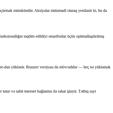
ba köçürmək mümkündür. Aksiyalar mütəmadi olaraq yenilənir ki, bu da
unksionallığın təqdim edildiyi smartfonlar üçün optimallaşdırılmış
Store-dan yüklənir. Brauzer versiyası da mövcuddur — heç nə yükləmək
ur və sabit internet bağlantısı ilə rahat işləyir. Tətbiq sayt