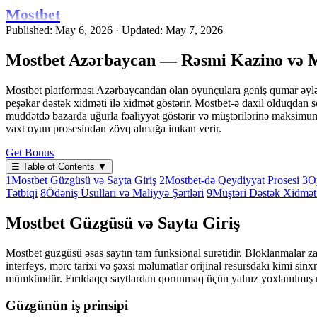
Mostbet
Published: May 6, 2026
·
Updated: May 7, 2026
Mostbet Azərbaycan — Rəsmi Kazino və M
Mostbet platforması Azərbaycandan olan oyunçulara geniş qumar əyləncəs
peşəkar dəstək xidməti ilə xidmət göstərir. Mostbet-ə daxil olduqdan so
müddətdə bazarda uğurla fəaliyyət göstərir və müştərilərinə maksimum
vaxt oyun prosesindən zövq almağa imkan verir.
Get Bonus
☰
Table of Contents
▼
1
Mostbet Güzgüsü və Sayta Giriş
2
Mostbet-də Qeydiyyat Prosesi
3
O
Tətbiqi
8
Ödəniş Üsulları və Maliyyə Şərtləri
9
Müştəri Dəstək Xidmət
Mostbet Güzgüsü və Sayta Giriş
Mostbet güzgüsü əsas saytın tam funksional surətidir. Bloklanmalar za
interfeys, mərc tarixi və şəxsi məlumatlar orijinal resursdakı kimi si
mümkündür. Fırıldaqçı saytlardan qorunmaq üçün yalnız yoxlanılmış m
Güzgünün iş prinsipi