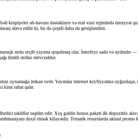
übəli krupiyeler ab-havanı dəstəkləyir və real vaxt rejimində ünsiyyə
raq əlavə edilir ki, bu da çeşidi daha da genişləndirir.
raqlı stolu seçib yayıma qoşulmaq olar. İnterfeys sadə və aydındır — mər
şağı limitli stollar mövcuddur.
tsiz oynamağa imkan verir. Yayımlar internet keyfiyyətinə uyğunlaşır, 
 kimi rahat qalır.
edici təkliflər təqdim edir. Xoş gəldin bonus paketi ilk depozitdə əlav
ombinasiyanı daxil etmək kifayətdir. Tematik resurslarda aktual prom
ı