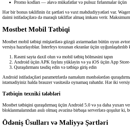
Promo kodları — əlavə mükafatlar və pulsuz fırlanmalar üçün
Hər bir bonus təklifinin öz şərtləri və vaxt məhdudiyyətləri var. Wag
daimi istifadəçilərə də maraqlı təkliflər almaq imkanı verir. Maksimum
Mostbet Mobil Tətbiqi
Mostbet mobil tətbiqi müştərilərə güzgü axtarmadan bütün oyun avtomatl
versiya hazırlayıblar. İnterfeys toxunan ekranlar üçün uyğunlaşdırılı
Rəsmi sayta daxil olun və mobil tətbiq bölməsini tapın
Android üçün APK faylını yükləyin və ya iOS üçün App Store-
Quraşdırmanı təsdiq edin və tətbiqə giriş edin
Android istifadəçiləri parametrlərdə naməlum mənbələrdən quraşdırma
istəmədiyiniz halda brauzer vasitəsilə oynamaq rahatdır. Hər iki versiy
Tətbiqin texniki tələbləri
Mostbet tətbiqini quraşdırmaq üçün Android 5.0 və ya daha yuxarı versiy
bloklanmalarından asılı olmaq əvəzinə birbaşa serverlərə qoşulur ki, bu 
Ödəniş Üsulları və Maliyyə Şərtləri