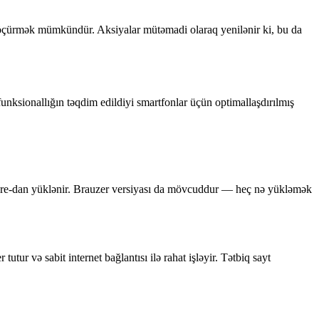
ba köçürmək mümkündür. Aksiyalar mütəmadi olaraq yenilənir ki, bu da
unksionallığın təqdim edildiyi smartfonlar üçün optimallaşdırılmış
Store-dan yüklənir. Brauzer versiyası da mövcuddur — heç nə yükləmək
ur və sabit internet bağlantısı ilə rahat işləyir. Tətbiq sayt