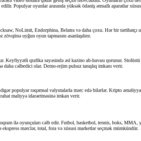
qrafikli video slotlara qədər geniş seçim mövcuddur. Oyunların çoxu
 edilir. Populyar oyunlar arasında yüksək ödəniş əmsallı aparatlar xüsusi 
saw, NoLimit, Endorphina, Belatra və daha çoxu. Hər bir tərtibatçı uni
n öz zövqünə uyğun oyun tapmasını asanlaşdırır.
Keyfiyyətli qrafika sayəsində əsl kazino ab-havası qorunur. Stolüstü oy
mə daha cəlbedici olar. Demo-rejim pulsuz tanışlıq imkanı verir.
ə digər populyar rəqəmsal valyutalarla mərc edə bilərlər. Kripto əməliyya
a rahat maliyyə idarəetməsinə imkan verir.
qram ilə oyunçuları cəlb edir. Futbol, basketbol, tennis, boks, MMA, y
i və ekspress mərclər, total, fora və xüsusi marketlər seçmək mümkündür.