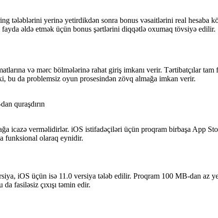
ering tələblərini yerinə yetirdikdən sonra bonus vəsaitlərini real hesa
 fayda əldə etmək üçün bonus şərtlərini diqqətlə oxumaq tövsiyə edilir.
arına və mərc bölmələrinə rahat giriş imkanı verir. Tərtibatçılar tam f
b ki, bu da problemsiz oyun prosesindən zövq almağa imkan verir.
dan quraşdırın
ğa icazə verməlidirlər. iOS istifadəçiləri üçün proqram birbaşa App 
a funksional olaraq eynidir.
a, iOS üçün isə 11.0 versiya tələb edilir. Proqram 100 MB-dan az yer tut
da fasiləsiz çıxışı təmin edir.