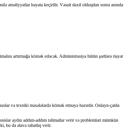
əsilə əməliyyatlar həyata keçirilir. Vəsait daxil olduqdan sonra anında
imalını artırmağa kömək edəcək. Administrasiya bütün şərtlərə riayət
bonuslar və texniki məsələlərdə kömək etməyə hazırdır. Onlayn-çatda
xəssislər aydın addım-addım təlimatlar verir və problemləri mümkün
i, bu da əlavə rahatlıq verir.